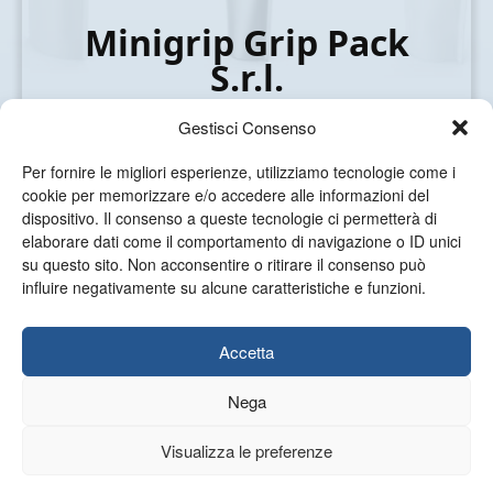
Minigrip Grip Pack
S.r.l.
Gestisci Consenso
Via C. C. Bonacossa, 172 - 27020 Dorno (PV) Italy
Per fornire le migliori esperienze, utilizziamo tecnologie come i
Tel. +39 0382.81.21.42 - Fax +39 0382.84.109
cookie per memorizzare e/o accedere alle informazioni del
dispositivo. Il consenso a queste tecnologie ci permetterà di
comm@minigrip.it - www.minigrip.it
elaborare dati come il comportamento di navigazione o ID unici
su questo sito. Non acconsentire o ritirare il consenso può
influire negativamente su alcune caratteristiche e funzioni.
Accetta
Nega
Privacy Policy
Cookie Policy (UE)
Whistleblowing
Visualizza le preferenze
Procedure Whistleblowing
Codice Etico